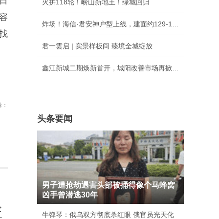
日
火拼118轮！崂山新地王！绿城回归
容
炸场！海信·君安神户型上线，建面约129-176㎡
就找
君一雲启 | 实景样板间 臻境全城绽放
鑫江新城二期焕新首开，城阳改善市场再掀热潮
辑：
头条要闻
男子遭抢劫遇害头部被捅得像个马蜂窝
凶手曾潜逃30年
经
牛弹琴：俄乌双方彻底杀红眼 俄官员光天化