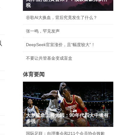
税
信
谷歌AI大换血，背后究竟发生了什么？
张一鸣，罕见发声
以
DeepSeek官宣涨价，且“幅度较大”！
不要让共管基金变成盲盒
体育要闻
大梦鲨鱼上将尤因：90年代四大中锋有
多强
国际足联：向理事会和211个会员协会致歉