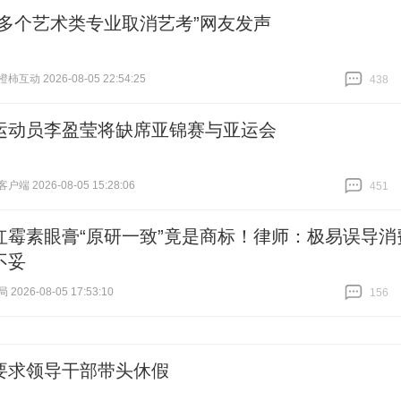
传多个艺术类专业取消艺考”网友发声
互动 2026-08-05 22:54:25
438
跟贴
438
运动员李盈莹将缺席亚锦赛与亚运会
端 2026-08-05 15:28:06
451
跟贴
451
红霉素眼膏“原研一致”竟是商标！律师：极易误导消
不妥
026-08-05 17:53:10
156
跟贴
156
要求领导干部带头休假