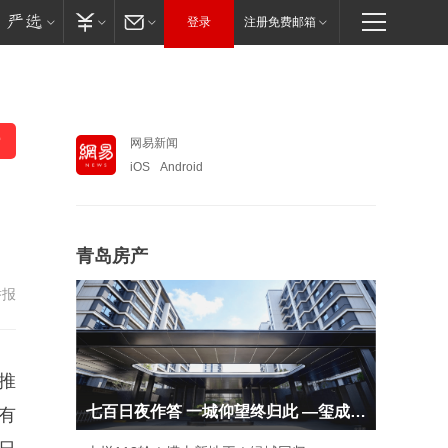
登录
注册免费邮箱
网易新闻
iOS
Android
青岛房产
举报
推
七百日夜作答 一城仰望终归此 —玺成 御启 银丰
边有