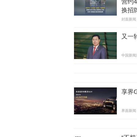
营约
换招
封面新闻 20
又一
中国新闻周刊
享界G
界面新闻 20