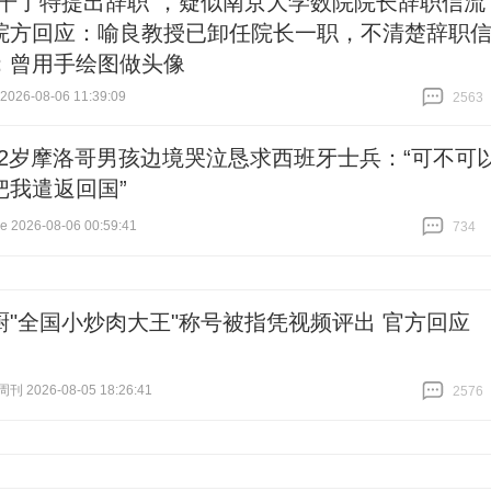
想干了特提出辞职”，疑似南京大学数院院长辞职信流
院方回应：喻良教授已卸任院长一职，不清楚辞职
；曾用手绘图做头像
26-08-06 11:39:09
2563
跟贴
2563
12岁摩洛哥男孩边境哭泣恳求西班牙士兵：“可不可
把我遣返回国”
2026-08-06 00:59:41
734
跟贴
734
厨"全国小炒肉大王"称号被指凭视频评出 官方回应
 2026-08-05 18:26:41
2576
跟贴
2576