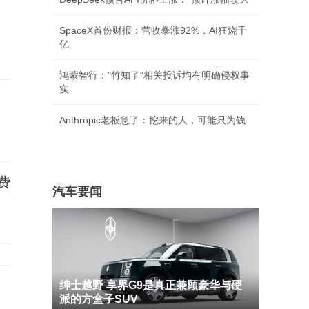
SpaceX首份财报：营收暴涨92%，AI狂烧千
亿
鸿蒙智行："竹知了"相关投诉均有明确侵权事
实
Anthropic老板急了：挖来的人，可能只为钱
费
汽车要闻
绅士越野 享界G9是真正兼顾豪华与硬
派的方盒子SUV