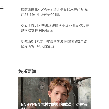
上
迈阿密国际4-2逆转！获北美联盟杯开门红 梅
西2射1传+生涯已进921球
交易！曝因凡蒂诺承诺摩洛哥举办世界杯决赛
以换取支持 FIFA回应
子
切尔西0-1尤文！被轰世界波 阿隆索遭2连败
亿元飞翼614天后复出
娱乐要闻
费
事
ENHYPEN西村力站姐和成员互动被审