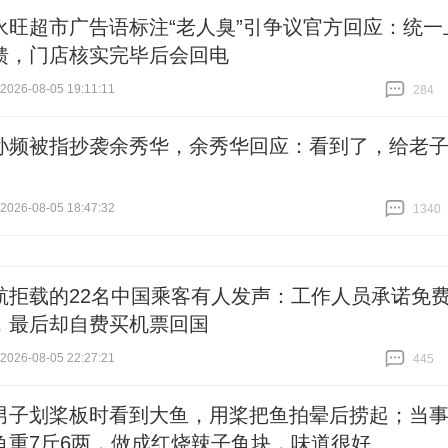
永旺超市广告语标注“老人臭”引争议官方回应：统一
馈，门店核实完毕后会回电
26-08-05 19:11:11
284
跟贴
284
孙频被指抄袭余秀华，余秀华回应：看到了，给老
26-08-05 18:47:32
1340
跟贴
1340
航拒载的22名中国乘客有人发声：工作人员承诺免
，最后却自费买机票回国
26-08-05 22:27:21
445
跟贴
445
男子划桨板时看到大鱼，用桨把鱼拍晕后捞起；当
鱼重7斤6两，做成红烧辣子鱼块，味道很好