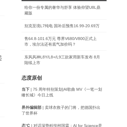
给你一份专属的奢华与舒享 体验仰望U8L鼎
藏版
别克至境L7纯电 国补后预售16.99-20.69万
售64.8-101.6万元 尊界V680/V800正式上
市，埃尔法还有底气加价吗？
起
东风风神L8Y/L8+/L9三款家用新车发布 8月
陆续上市
态度原创
当下
| 75 周年特别策划|AI歌曲 MV《一笔一划
瞰长城》今日上线
界外编辑部
| 卖球衣救子的门将，把德国扑出
了世界杯
态℃
| 对话深势科技柯国霖：AI for Science是