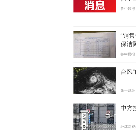
鲁中晨报 20
“销
保洁
鲁中晨报 20
台风
第一财经 20
中方
环球网资讯 2