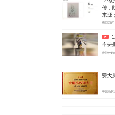
“不
传，
来源
极目新闻 20
不要
青蜂侠Bee 
费大
中国新闻周刊