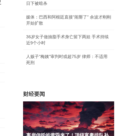
更
日下被暗杀
媒体：巴西和阿根廷直接"闹掰了" 余波才刚刚
开始扩散
36岁女子做抽脂手术身亡留下两娃 手术持续
近9个小时
人贩子"梅姨"审判时或超75岁 律师：不适用
死刑
财经要闻
离岸信托的黄昏来了！顶级富豪排队补