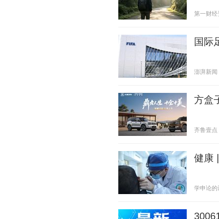
第一财经资讯
国际
澎湃新闻 20
方盒
齐鲁壹点 20
健康
学申论的谈妹
300