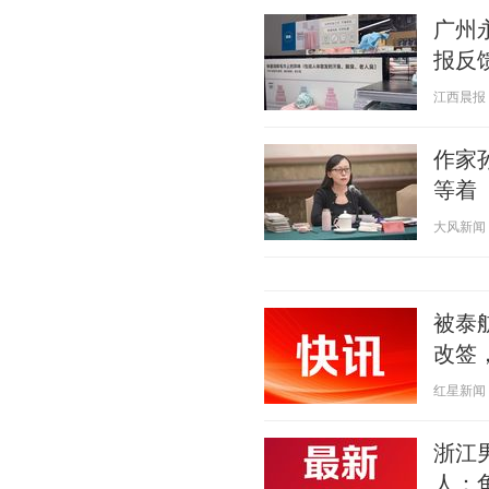
广州
报反
江西晨报 20
作家
等着
大风新闻 20
被泰
改签
红星新闻 20
浙江
人：