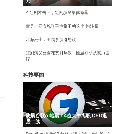
判
AI短剧冲击下，短剧演员集体降薪
董勇、罗海琼联手也带不动这个“拖油瓶”！
岁
江海潮生：王鸥参演引热议
短剧演员登百花奖引热议，圈层壁垒被实力击
碎
科技要闻
凌晨谷歌AI地震！4位大牛离职 CEO退
居二线
DeepSeek预告API价格上涨：“预计涨幅较大”