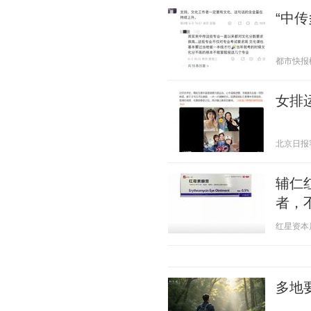
“中
都市快报橙柿
女排
北京日报客户
辅仁
者，
红星资本局 2
多地