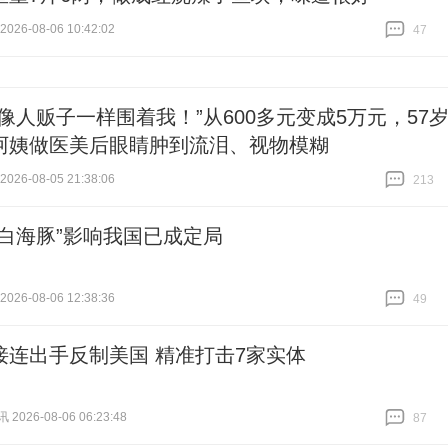
26-08-06 10:42:02
47
跟贴
47
售像人贩子一样围着我！”从600多元变成5万元，57
阿姨做医美后眼睛肿到流泪、视物模糊
26-08-05 21:38:06
213
跟贴
213
“白海豚”影响我国已成定局
26-08-06 12:38:36
49
跟贴
49
接连出手反制美国 精准打击7家实体
026-08-06 06:23:48
87
跟贴
87