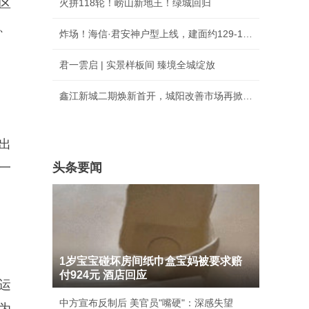
区
火拼118轮！崂山新地王！绿城回归
、
炸场！海信·君安神户型上线，建面约129-176㎡
君一雲启 | 实景样板间 臻境全城绽放
鑫江新城二期焕新首开，城阳改善市场再掀热潮
出
一
头条要闻
1岁宝宝碰坏房间纸巾盒宝妈被要求赔
付924元 酒店回应
运
中方宣布反制后 美官员"嘴硬"：深感失望
为