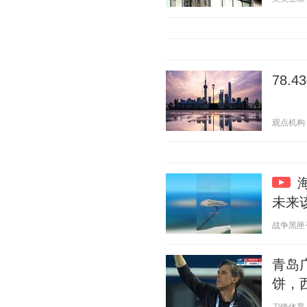
78
观点机构 20
未来
战争黑匣子 2
青岛
饼，