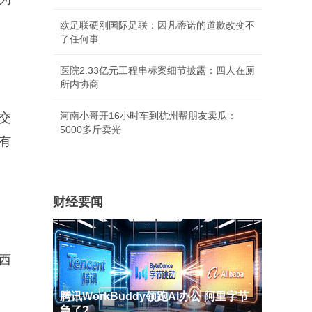
欧足联硬刚国际足联：因凡蒂诺的道歉改变不
了任何事
医院2.33亿元工程串标案细节披露：四人在厕
所内协商
河南小哥开16小时车到杭州帮朋友卖瓜：
交
5000多斤卖光
有
。
财经要闻
西
腾讯WorkBuddy领跑AI办公 阿里字节
急了?