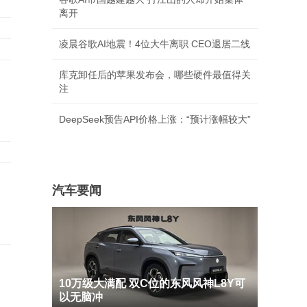
离开
凌晨谷歌AI地震！4位大牛离职 CEO退居二线
库克卸任后的苹果发布会，哪些硬件最值得关
注
DeepSeek预告API价格上涨：“预计涨幅较大”
汽车要闻
喂
10万级大满配 双C位的东风风神L8Y可
以无脑冲