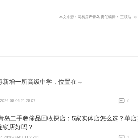
本文来源：网易房产青岛 责任编辑： 王顺浩 _qd
将新增一所高级中学，位置在→
26-08-06 21:28:07
0
跟贴
0
26青岛二手奢侈品回收探店：5家实体店怎么选？单店
连锁店好吗？
026-08-07 11:25:41
1