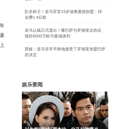
队史标王！皇马官宣19岁迪奥曼德加盟：转
会费1.4亿欧
年
皇马认栽正式退出！曝巴萨与罗德里达协议
著
报价6000万欧与曼城谈判
上
西媒：皇马非常平静地接受了罗德里加盟巴萨
的决定
娱乐要闻