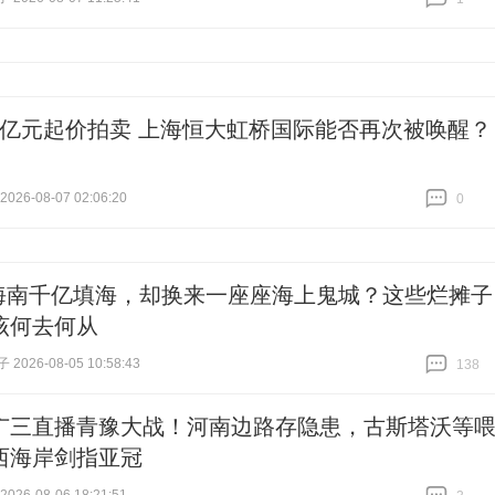
跟贴
1
.43亿元起价拍卖 上海恒大虹桥国际能否再次被唤醒？
26-08-07 02:06:20
0
跟贴
0
海南千亿填海，却换来一座座海上鬼城？这些烂摊子
该何去何从
026-08-05 10:58:43
138
跟贴
138
广三直播青豫大战！河南边路存隐患，古斯塔沃等
西海岸剑指亚冠