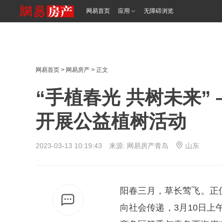
网易首页
应用
无障碍浏览
网易首页
>
网易房产
> 正文
“手植春光 共树未来”
开展公益植树活动
2023-03-13 10:19:43 来源: 网易房产青岛
山东
阳春三月，草长莺飞。正
向社会传递，3月10日