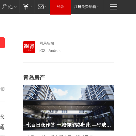
登录
注册免费邮箱
网易新闻
iOS
Android
青岛房产
举报
念
七百日夜作答 一城仰望终归此 —玺成 御启 银丰
通