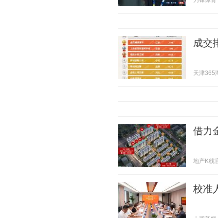
刀锋体育 20
成交
天津365淘房
借力
地产K线官方 
校准