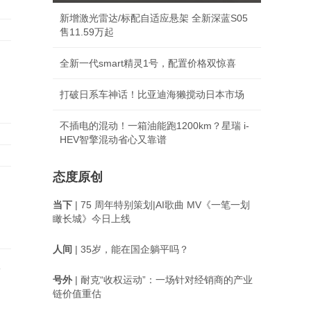
新增激光雷达/标配自适应悬架 全新深蓝S05
售11.59万起
全新一代smart精灵1号，配置价格双惊喜
打破日系车神话！比亚迪海獭搅动日本市场
不插电的混动！一箱油能跑1200km？星瑞 i-
HEV智擎混动省心又靠谱
态度原创
当下
| 75 周年特别策划|AI歌曲 MV《一笔一划
瞰长城》今日上线
人间
| 35岁，能在国企躺平吗？
研
号外
| 耐克“收权运动”：一场针对经销商的产业
链价值重估