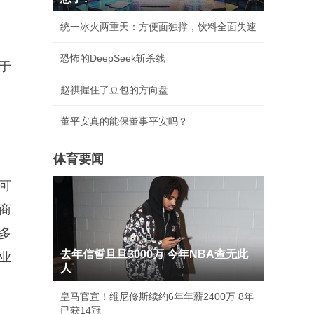
统一冰火两重天：方便面独撑，饮料全面失速
恐怖的DeepSeek斩杀线
于
赵祺握住了豆包的方向盘
董平安真的能保董事平安吗？
体育要闻
可
商
多
去年信誓旦旦3000万 今年NBA查无此
业
人
皇马官宣！维尼修斯续约6年年薪2400万 8年
已获14冠