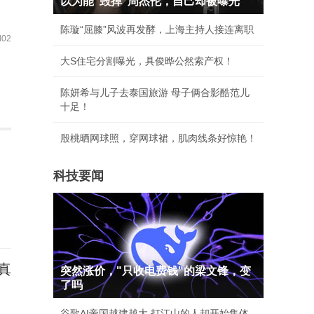
以为能“毁掉”周杰伦，自己却被曝光
陈璇“屈膝”风波再发酵，上海主持人接连离职
02
大S住宅分割曝光，具俊晔公然索产权！
陈妍希与儿子去泰国旅游 母子俩合影酷范儿
十足！
殷桃晒网球照，穿网球裙，肌肉线条好惊艳！
科技要闻
真
突然涨价，"只收电费钱"的梁文锋，变
了吗
谷歌AI帝国越建越大 打江山的人却开始集体