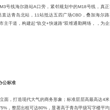
铁M3号线海尔路站A口旁，紧邻规划中的M18号线，真正
6站直达青岛北站，11站抵达五四广场CBD，叠加海尔路
市主干道，构建起“轨交+快速路”双维通勤网络，，为企
办公标准
幕墙立面，打造现代大气的商务形象；标准层层高最高达4米
75%，整层出租可达80%，显著高于青岛甲级写字楼平均