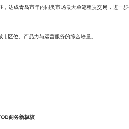
驻，达成青岛市年内同类市场最大单笔租赁交易，进一步
城市区位、产品力与运营服务的综合较量。
OD商务新极核