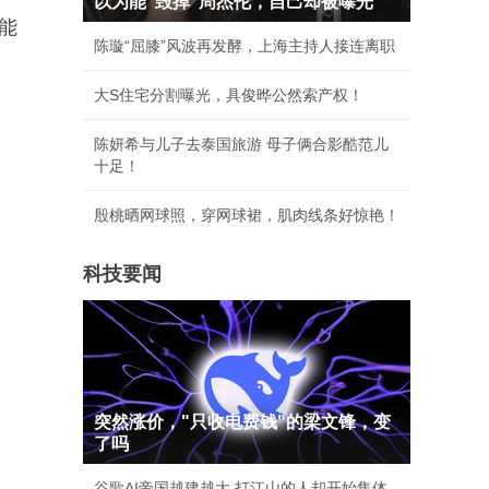
以为能“毁掉”周杰伦，自己却被曝光
能
陈璇“屈膝”风波再发酵，上海主持人接连离职
大S住宅分割曝光，具俊晔公然索产权！
陈妍希与儿子去泰国旅游 母子俩合影酷范儿
十足！
殷桃晒网球照，穿网球裙，肌肉线条好惊艳！
科技要闻
突然涨价，"只收电费钱"的梁文锋，变
了吗
谷歌AI帝国越建越大 打江山的人却开始集体