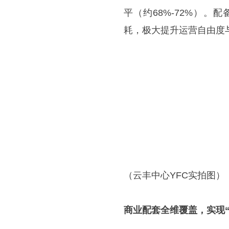
平（约68%-72%）
耗，极大提升运营自由度
（云丰中心YFC实拍图）
商业配套全维覆盖，实现“