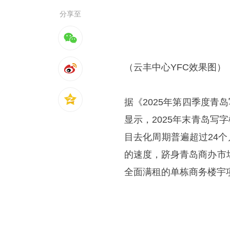
分享至
（云丰中心YFC效果图）
据《2025年第四季度青
显示，2025年末青岛写
目去化周期普遍超过24
的速度，跻身青岛商办市场
全面满租的单栋商务楼宇