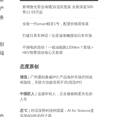
新增激光雷达/标配自适应悬架 全新深蓝S05
产
售11.59万起
务
全新一代smart精灵1号，配置价格双惊喜
打破日系车神话！比亚迪海獭搅动日本市场
创
不插电的混动！一箱油能跑1200km？星瑞 i-
端
HEV智擎混动省心又靠谱
态度原创
清流
| 广州通则康威IPO:产品海外市场空间或
有隐忧，关联方信披语焉不详|清流IPO
中国匠人
| 这届年轻人，正在修炼刚柔共生的
人生
态℃
| 对话深势科技柯国霖：AI for Science是
负
实现AGI的必经之路