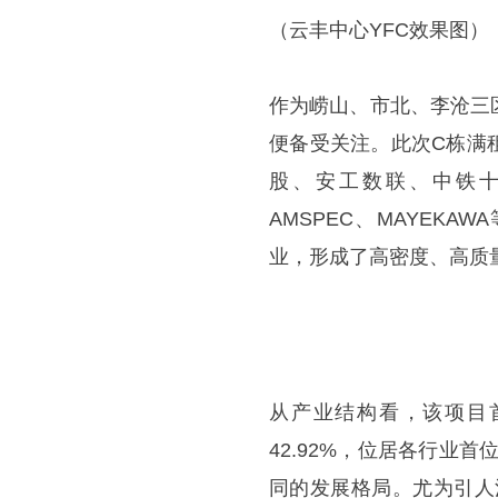
（云丰中心YFC效果图）
作为崂山、市北、李沧三
便备受关注。此次C栋满
股、安工数联、中铁十九
AMSPEC、MAYEK
业，形成了高密度、高质
从产业结构看，该项目
42.92%，位居各行业
同的发展格局。尤为引人