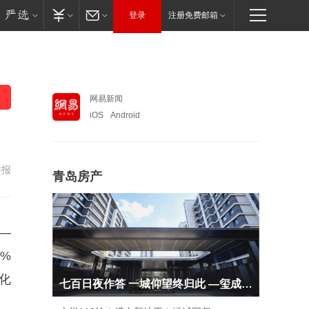
登录
注册免费邮箱
网易新闻
iOS
Android
举报
青岛房产
—
%
化
七百日夜作答 一城仰望终归此 —玺成 御启 银丰