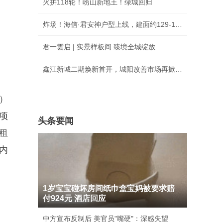
火拼118轮！崂山新地王！绿城回归
炸场！海信·君安神户型上线，建面约129-176㎡
君一雲启 | 实景样板间 臻境全城绽放
鑫江新城二期焕新首开，城阳改善市场再掀热潮
）
项
头条要闻
租
内
1岁宝宝碰坏房间纸巾盒宝妈被要求赔
付924元 酒店回应
中方宣布反制后 美官员"嘴硬"：深感失望