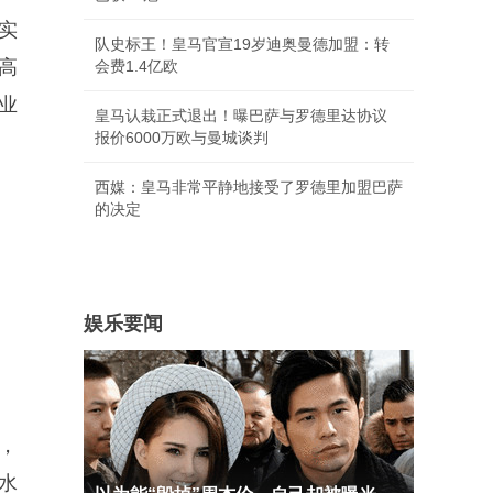
实
队史标王！皇马官宣19岁迪奥曼德加盟：转
高
会费1.4亿欧
业
皇马认栽正式退出！曝巴萨与罗德里达协议
报价6000万欧与曼城谈判
西媒：皇马非常平静地接受了罗德里加盟巴萨
的决定
娱乐要闻
，
水