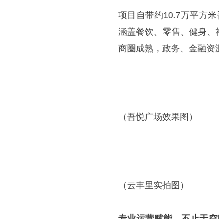
项目自带约10.7万平方
涵盖餐饮、零售、健身、
商圈成熟，政务、金融资
（吾悦广场效果图）
（云丰里实拍图）
专业运营赋能，不止于空